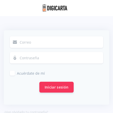
Acuérdate de mí
Iniciar sesión
¿Has olvidado tu contraseña?